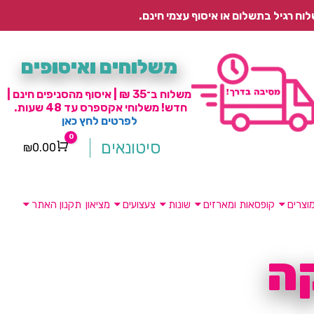
משלוחים ואיסופים
משלוח ב־35 ₪ | איסוף מהסניפים חינם |
חדש! משלוחי אקספרס עד 48 שעות.
לפרטים לחץ כאן
0
סיטונאים
₪
0.00
Cart
וצרים
קופסאות ומארזים
שונות
צעצועים
מציאון
תקנון האתר
ה