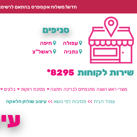
חדש! משלוח אקספרס בהתאם לרשימת היישובים – עד 2 ימי עסקים, ועד 4 ימי עסקים למוצרים ממותגים.
סניפים
עפולה
חיפה
נתניה
ראשל"צ
שירות לקוחות
8295*
מוצרי ראש השנה
מתנפחים לבריכה
חתונה
מסיבת רווקות
בלונים
עמוד הבית
>>
מסיבות לפי נושא
>>
עיצוב שולחן חלאקה
עי