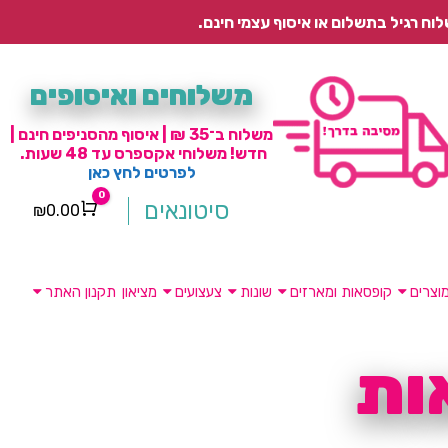
משלוחים ואיסופים
משלוח ב־35 ₪ | איסוף מהסניפים חינם |
חדש! משלוחי אקספרס עד 48 שעות.
לפרטים לחץ כאן
0
סיטונאים
₪
0.00
Cart
וצרים
קופסאות ומארזים
שונות
צעצועים
מציאון
תקנון האתר
ות