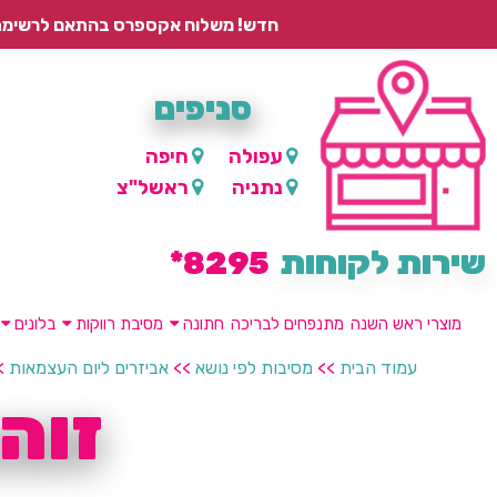
חדש! משלוח אקספרס בהתאם לרשימת היישובים – עד 2 ימי עסקים, ועד 4 ימי עסקים למוצרים ממותגים.
סניפים
עפולה
חיפה
נתניה
ראשל"צ
שירות לקוחות
8295*
מוצרי ראש השנה
מתנפחים לבריכה
חתונה
מסיבת רווקות
בלונים
עמוד הבית
>>
מסיבות לפי נושא
>>
אביזרים ליום העצמאות
>
זוה