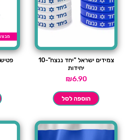
מבצע
צמידים ישראל "יחד ננצח"-10
פטיש 
יחידות
₪
6.90
הוספה לסל