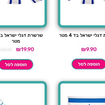
לי ישראל בד 4 מטר
מטר
₪
19.90
₪
9.90
המחיר
המחיר
₪
35.00
הנוכחי
המקורי
הוא:
היה:
₪35.00.
₪19.90.
הוספה לסל
הוספה לסל