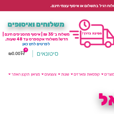
משלוחים ואיסופים
משלוח ב־35 ₪ | איסוף מהסניפים חינם |
חדש! משלוחי אקספרס עד 48 שעות.
לפרטים לחץ כאן
0
סיטונאים
₪
0.00
Cart
וצרים
קופסאות ומארזים
שונות
צעצועים
מציאון
תקנון האתר
ל