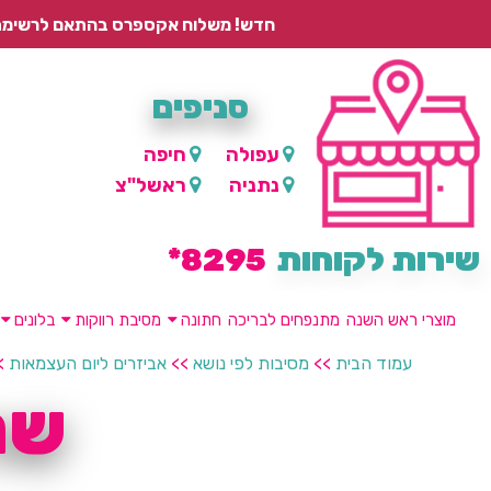
חדש! משלוח אקספרס בהתאם לרשימת היישובים – עד 2 ימי עסקים, ועד 4 ימי עסקים למוצרים ממותגים.
סניפים
עפולה
חיפה
נתניה
ראשל"צ
שירות לקוחות
8295*
מוצרי ראש השנה
מתנפחים לבריכה
חתונה
מסיבת רווקות
בלונים
עמוד הבית
>>
מסיבות לפי נושא
>>
אביזרים ליום העצמאות
>
שר