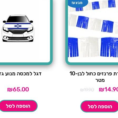
מבצע!
שרשרת פרנזים כחול לבן-10
דגל למכסה מנוע גד
מטר
₪
65.00
₪
14.9
המחיר
₪
19.90
המקורי
היה:
₪19.90.
הוספה לסל
הוספה לסל