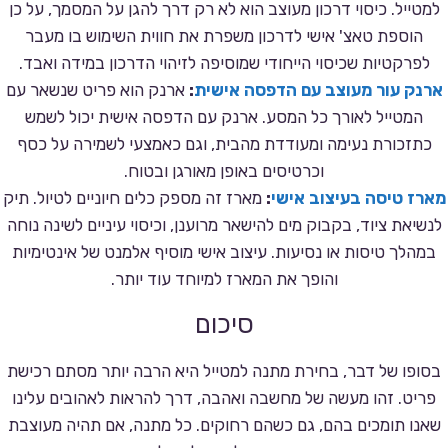
למטייל. כיסוי דרכון מעוצב הוא לא רק דרך להגן על המסמך, על כן
הוספת טאצ' אישי לדרכון משפרת את חווית השימוש בו מעבר
לפרקטיות שכיסוי הייחודי שמוסיפה לזיהוי הדרכון במידה ואבד.
ארנק עור מעוצב עם הדפסה אישית
:
ארנק הוא פריט שנשאר עם
המטייל לאורך כל המסע. ארנק עם הדפסה אישית יכול לשמש
כתזכורת נעימה ומעודדת מהבית, וגם כאמצעי לשמירה על כסף
וכרטיסים באופן מאורגן ובטוח.
מארז טיסה בעיצוב אישי
:
מארז זה מספק כלים חיוניים לטיול. תיק
לנשיאת ציוד, בקבוק מים להישאר מרוענן, וכיסוי עיניים לשינה נוחה
במהלך טיסות או נסיעות. עיצוב אישי מוסיף אלמנט של אינטימיות
והופך את המארז למיוחד עוד יותר.
סיכום
בסופו של דבר, בחירת מתנה למטייל היא הרבה יותר מסתם רכישת
פריט. זהו מעשה של מחשבה ואהבה, דרך להראות לאהובים עלינו
שאנו תומכים בהם, גם כשהם רחוקים. כל מתנה, אם תהיה מעוצבת