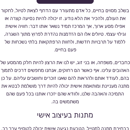
בשלב מסוים בחיים, כל אדם מתעורר עם הדחף לצאת לטיול, לחקור
את העולם, ולהכיר את הלא נודע. זו יכולה להיות נסיעה קצרה או
אפילו מסע ארוך, אך המרכז תמיד נשאר אותו דבר: חוויה אישית
וגילוי עצמי. טיולים אלו הם הזדמנות נהדרת לפרוץ מתוך השגרה,
ללמוד על תרבויות חדשות, ולחוות הרפתקאות בלתי נשכחות של
פעם בחיים.
כחברים, משפחה, או בני זוג, יש לנו את הרצון להיות חלק מהמסע של
האהובים עלינו. אף כאשר הם רחוקים, אנחנו מחפשים דרכים לתמוך
בהם, לעודד אותם ולהראות להם שאנו זוכרים וחושבים עליהם. על כן
מתנה מעניינת ומותאמת אישית יכולה להיות דרך מושלמת לבטא את
התמיכה והאהבה שלנו, ולוודא שהם יזכרו אותנו בכל פעם שהם
משתמשים בה.
מתנות בעיצוב אישי
בבחירת מתנה למטייל, הטבעת נגיעה אישית יכולה להוסיף ערך רב.