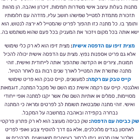
מתנות בעלות עיצוב אישי משדרות חמימות, זיכרון ואהבה. הן מהוות
תזכורת מתמדת למטייל שמישהו חושב עליו, מזדהה עם חלומותיו
ותומך בו. כל מתנה כזו תהפוך לפריט שהמטייל לא ירצה לנטוש, הוא
ישא אותה בכל מקום ויזכור את המעניק בכל פעם שהוא משתמש בה.
מצית זיפו עם הדפסה אישית
:
מצית זיפו הוא לא רק כלי שימושי
אלא גם פריט אספנות נפוץ. מצית עם הדפסה אישית יכולה להכיל
תמונות, ציורים או הקדשה שתהפוך אותה לייחודית ואישית. זוהי
מתנה שתשרת את המטייל לאורך שנים רבות גם לאחר הטיול.
קייס טבק עם רקמה
:
למעשנים, קייס טבק הוא פריט שימושי
ואלגנטי. קייס עם רקמה אישית כמו השם של מקבל המתנה, דוגמאות
מסויימות, סמלים או אותיות השם שלו אשר יקנו למתנה אופי ייחודי
ואישי. זוהי מתנה שמבטאת תשומת לב לפרטים ומראה כי המתנה
נבחרה בקפידה ובאהבה במחשבה על המקבל.
שק כביסה עם הדפסה
:
שק כביסה מעוצב הוא לא רק פתרון פרקטי
לאחסון בגדים מלוכלכים, אלא גם דרך להוסיף צבע ואופי לפריט
שלרוב אינו מרגש. ניתן לבחור בעיצובים משעשעים, מרהיבים או