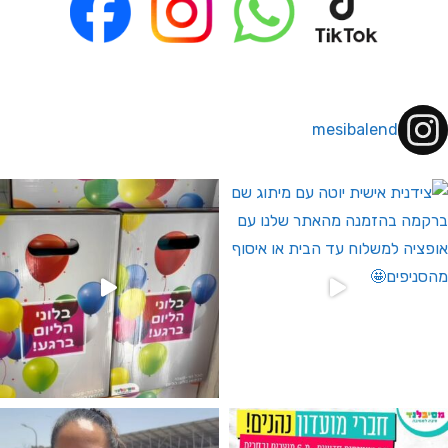
mesibalend
 לחברי מועדון ומצטרפים חדשים🤍
גילוי מין העובר רק במסיבלנד !! קיים