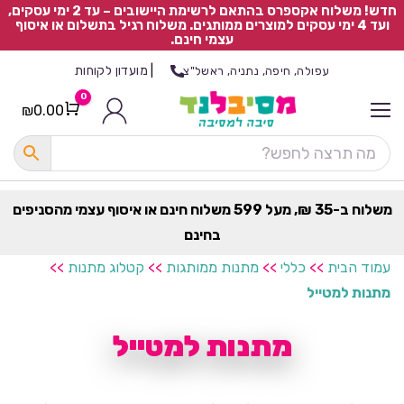
חדש! משלוח אקספרס בהתאם לרשימת היישובים – עד 2 ימי עסקים,
ועד 4 ימי עסקים למוצרים ממותגים. משלוח רגיל בתשלום או איסוף
עצמי חינם.
|
מועדון לקוחות
עפולה, חיפה, נתניה, ראשל"צ
0
₪
0.00
Cart
כ
ל
ה
ק
ט
משלוח ב-35 ₪, מעל 599 משלוח חינם או איסוף עצמי מהסניפים
ר
בחינם
ת
עמוד הבית
>>
כללי
>>
מתנות ממותגות
>>
קטלוג מתנות
>>
מתנות למטייל
מתנות למטייל