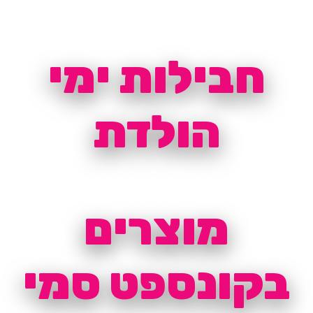
חבילות ימי
הולדת
מוצרים
בקונספט סמי