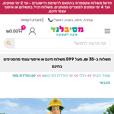
חדש! משלוח אקספרס בהתאם לרשימת היישובים – עד 2 ימי עסקים,
ועד 4 ימי עסקים למוצרים ממותגים. משלוח רגיל בתשלום או איסוף
עצמי חינם.
|
מועדון לקוחות
עפולה, חיפה, נתניה, ראשל"צ
0
₪
0.00
Cart
כ
ל
ה
ק
ט
משלוח ב-35 ₪, מעל 599 משלוח חינם או איסוף עצמי מהסניפים
ר
בחינם
ת
עמוד הבית
>>
כללי
>>
ימי הולדת לפי נושא
>>
יום הולדת סמי
הכבאי