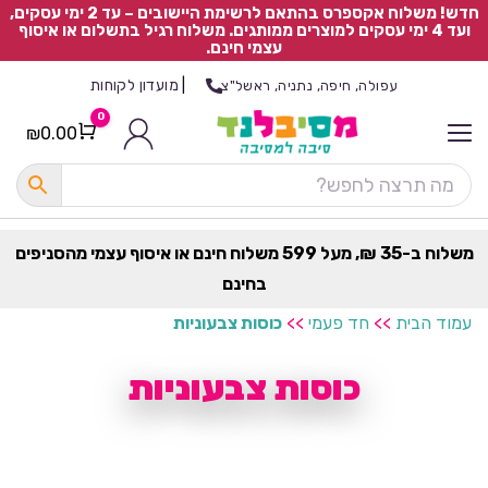
חדש! משלוח אקספרס בהתאם לרשימת היישובים – עד 2 ימי עסקים,
ועד 4 ימי עסקים למוצרים ממותגים. משלוח רגיל בתשלום או איסוף
עצמי חינם.
|
מועדון לקוחות
עפולה, חיפה, נתניה, ראשל"צ
0
₪
0.00
Cart
כ
ל
ה
ק
ט
משלוח ב-35 ₪, מעל 599 משלוח חינם או איסוף עצמי מהסניפים
ר
בחינם
ת
עמוד הבית
>>
חד פעמי
>>
כוסות צבעוניות
כוסות צבעוניות