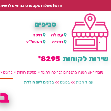
חדש! משלוח אקספרס בהתאם לרשימת היישובים – עד 2 ימי עסקים, ועד 4 ימי עסקים למוצרים ממותגים.
סניפים
עפולה
חיפה
נתניה
ראשל"צ
שירות לקוחות
8295*
מוצרי ראש השנה
מתנפחים לבריכה
חתונה
מסיבת רווקות
בלונים
עמוד הבית
>>
בלונים
>>
בלונים ליום הולדת
בל