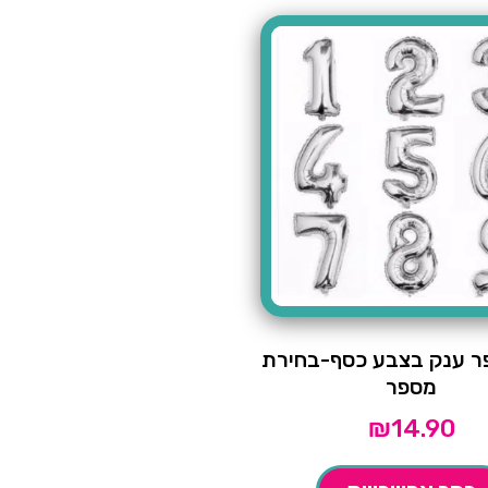
פר ענק בצבע כסף-בחירת
מספר
₪
14.90