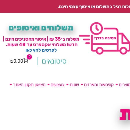
משלוחים ואיסופים
משלוח ב־35 ₪ | איסוף מהסניפים חינם |
חדש! משלוחי אקספרס עד 48 שעות.
לפרטים לחץ כאן
0
סיטונאים
₪
0.00
Cart
וצרים
קופסאות ומארזים
שונות
צעצועים
מציאון
תקנון האתר
ת