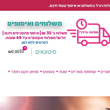
משלוחים ואיסופים
משלוח ב־35 ₪ | איסוף מהסניפים חינם |
חדש! משלוחי אקספרס עד 48 שעות.
לפרטים לחץ כאן
0
סיטונאים
₪
0.00
Cart
וצרים
קופסאות ומארזים
שונות
צעצועים
מציאון
תקנון האתר