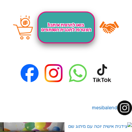
בואו להרוויח איתנו!
הצטרפו לתכנית השותפים
mesibalend
 לחברי מועדון ומצטרפים חדשים🤍