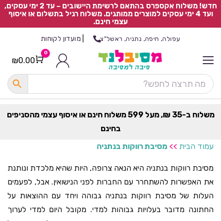
חדש! משלוח אקספרס בהתאם לרשימת היישובים – עד 2 ימי עסקים,
ועד 4 ימי עסקים למוצרים ממותגים. משלוח רגיל בתשלום או איסוף
עצמי חינם.
|
מועדון לקוחות
עפולה, חיפה, נתניה, ראשל"צ
0
₪
0.00
Cart
כ
ל
ה
ק
ט
משלוח ב-35 ₪, מעל 599 משלוח חינם או איסוף עצמי מהסניפים
ר
בחינם
ת
עמוד הבית
>>
מסיבת רווקות בנתניה
מסיבת רווקות בנתניה היא הנאה צרופה, היות שהיא מלכדת ונותנת
את האפשרות להשתחרר עם החברות לפני הנישואין. אבל, לפעמים
העלות של מסיבת רווקות בנתניה גבוהה ויחד עם ההוצאות על
החתונה מדובר בעלויות גבוהות למדי. מקובל היום למדי לערוך