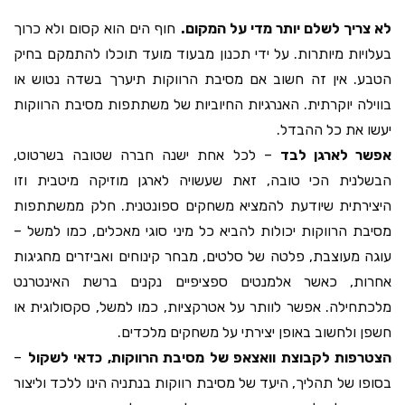
לא צריך לשלם יותר מדי על המקום.
חוף הים הוא קסום ולא כרוך
בעלויות מיותרות. על ידי תכנון מבעוד מועד תוכלו להתמקם בחיק
הטבע. אין זה חשוב אם מסיבת הרווקות תיערך בשדה נטוש או
בווילה יוקרתית. האנרגיות החיוביות של משתתפות מסיבת הרווקות
יעשו את כל ההבדל.
אפשר לארגן לבד
– לכל אחת ישנה חברה שטובה בשרטוט,
הבשלנית הכי טובה, זאת שעשויה לארגן מוזיקה מיטבית וזו
היצירתית שיודעת להמציא משחקים ספונטנית. חלק ממשתתפות
מסיבת הרווקות יכולות להביא כל מיני סוגי מאכלים, כמו למשל –
עוגה מעוצבת, פלטה של סלטים, מבחר קינוחים ואביזרים מחגיגות
אחרות, כאשר אלמנטים ספציפיים נקנים ברשת האינטרנט
מלכתחילה. אפשר לוותר על אטרקציות, כמו למשל, סקסולוגית או
חשפן ולחשוב באופן יצירתי על משחקים מלכדים.
הצטרפות לקבוצת וואצאפ של מסיבת הרווקות, כדאי לשקול
–
בסופו של תהליך, היעד של מסיבת רווקות בנתניה הינו ללכד וליצור