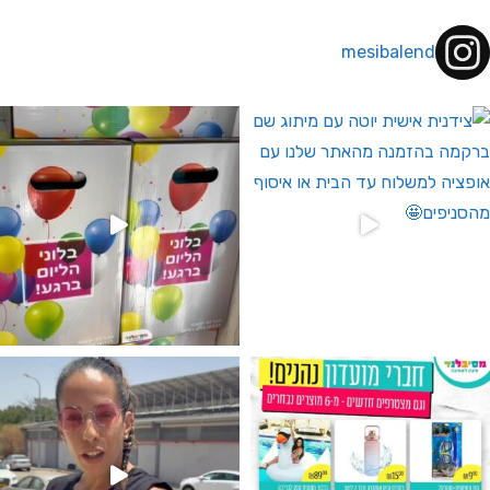
mesibalend
 לחברי מועדון ומצטרפים חדשים🤍
גילוי מין העובר רק במסיבלנד !! קיים