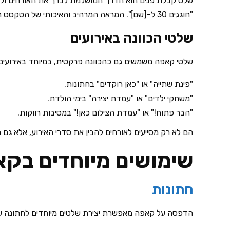
שלט קבלת פנים הוא הדרך המושלמת לברך את האורחים ולהכנ
"חוגגים 30 ל-[שם]". המראה המרהיב והאיכותי של הטקסט המודפס יגרום לאורחים להרגיש שהם נכנסים לאירוע מושקע ומוקפד.
שלטי הכוונה באירועים
שלטי קאפה משמשים גם כהכוונה פרקטית, במיוחד באירועים
"פינת שתייה" או "כאן רוקדים" בחתונות.
"משחקי ילדים" או "עמדת יצירה" בימי הולדת.
"הבר פתוח!" או "עמדת הצילום כאן!" במסיבות רווקות.
הם לא רק מסייעים לאורחים להבין את סדרי האירוע, אלא גם 
שימושים מיוחדים בקא
חתונות
הדפסה על קאפה מאפשרת יצירת שלטים מיוחדים לחתונה שידג