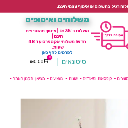
משלוחים ואיסופים
משלוח ב־35 ₪ | איסוף מהסניפים
חינם |
חדש! משלוחי אקספרס עד 48
שעות.
לפרטים לחץ כאן
0
סיטונאים
₪
0.00
Cart
וצרים
קופסאות ומארזים
שונות
צעצועים
מציאון
תקנון האתר