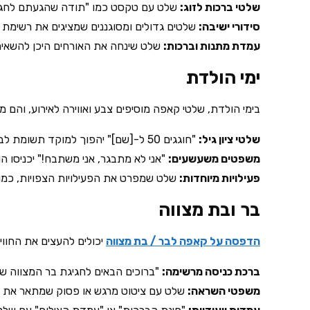
שלטי ברכות לזוג:
שלט עם טקסט כמו "תודה שהגעתם לחגוג א
סידורי ישיבה:
שלטים גדולים ומסוגננים שמציגים את רשימת ה
עמדת מתנות וברכות:
שלט שינחה את האורחים היכן להשאיר 
ימי הולדת
בימי הולדת, שלטי קאפה מוסיפים צבע ואווירה לאירוע, והם מ
שלטי ציון גיל:
"חוגגים 50 ל-[שם]" יהפוך למוקד תשומת לב באירוע.
משפטים משעשעים:
"אני לא מתבגר, אני משתבח!" יכניסו הומ
פעילויות מיוחדות:
שלט שמפרט את הפעילויות הצפויות, כמו ה
בר ובת מצווה
הדפסה על קאפה לבר / בת מצווה
יכולים להעצים את החוויה
ברכת כניסה מרשימה:
"ברוכים הבאים לחגיגת בר המצווה של
משפטי השראה:
שלט עם ציטוט מרגש או פסוק שמתאר את 