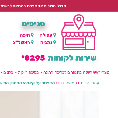
חדש! משלוח אקספרס בהתאם לרשימת היישובים – עד 2 ימי עסקים, ועד 4 ימי עסקים למוצרים ממותגים.
סניפים
עפולה
חיפה
נתניה
ראשל"צ
שירות לקוחות
8295*
מוצרי ראש השנה
מתנפחים לבריכה
חתונה
מסיבת רווקות
בלונים
עמוד הבית
>>
מאמרים
>>
הדפסה על קאפה: הפתרון המושל