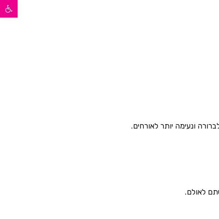
פתח סרגל נגישות
רורה ונעימה יותר לאורחים.
תם לאולם.