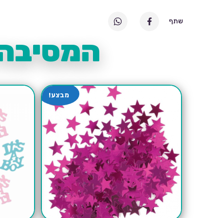
שתף
המסיבה 
מבצע!