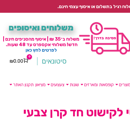
משלוחים ואיסופים
משלוח ב־35 ₪ | איסוף מהסניפים חינם |
חדש! משלוחי אקספרס עד 48 שעות.
לפרטים לחץ כאן
0
סיטונאים
₪
0.00
Cart
וצרים
קופסאות ומארזים
שונות
צעצועים
מציאון
תקנון האתר
 לקישוט חד קרן צבעי