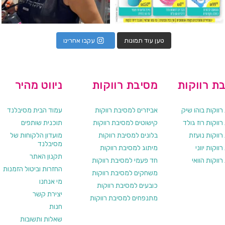
טען עוד תמונות
עקבו אחרינו
ת רווקות
מסיבת רווקות
ניווט מהיר
ווקות בוהו שיק
אביזרים למסיבת רווקות
עמוד הבית מסיבלנד
ווקות רוז גולד
קישוטים למסיבת רווקות
תוכנית שותפים
רווקות נועזת
בלונים למסיבת רווקות
מועדון הלקוחות של
מסיבלנד
ווקות יווני
מיתוג למסיבת רווקות
תקנון האתר
ווקות הוואי
חד פעמי למסיבת רווקות
החזרות וביטול הזמנות
משחקים למסיבת רווקות
מי אנחנו
כובעים למסיבת רווקות
יצירת קשר
מתנפחים למסיבת רווקות
חנות
שאלות ותשובות