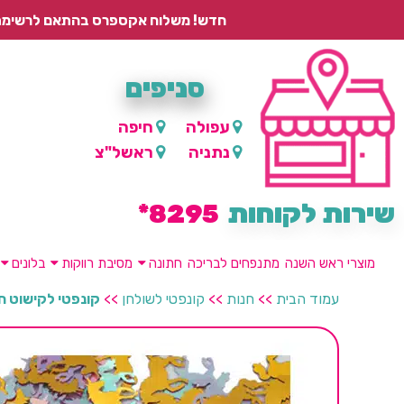
חדש! משלוח אקספרס בהתאם לרשימת היישובים – עד 2 ימי עסקים, ועד 4 ימי עסקים למוצרים ממותגים.
סניפים
עפולה
חיפה
נתניה
ראשל"צ
שירות לקוחות
8295*
מוצרי ראש השנה
מתנפחים לבריכה
חתונה
מסיבת רווקות
בלונים
עמוד הבית
>>
חנות
>>
קונפטי לשולחן
>>
קונפטי לקישוט ח