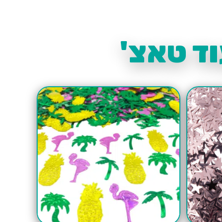
ד טאצ'