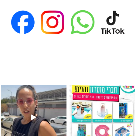
גילוי מין העובר רק במסיבלנד !! קיים
כוס נירוסטה ענקית שכול אחד צריך! קיימת באתר ובסני
המוצר הכי מבוקש ש