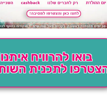
בואו להרוויח איתנו!
צטרפו לתכנית השות