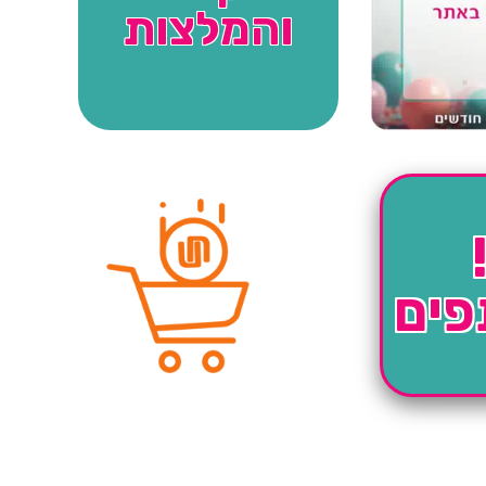
והמלצות
פים