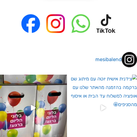
mesibalend
 לחברי מועדון ומצטרפים חדשים🤍