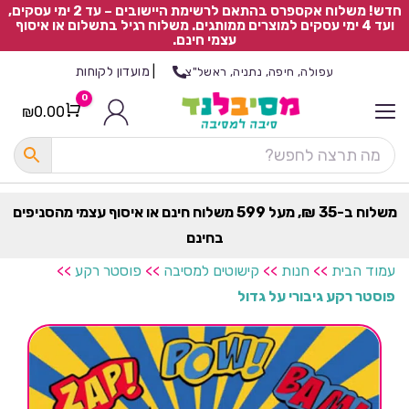
חדש! משלוח אקספרס בהתאם לרשימת היישובים – עד 2 ימי עסקים,
ועד 4 ימי עסקים למוצרים ממותגים. משלוח רגיל בתשלום או איסוף
עצמי חינם.
|
מועדון לקוחות
עפולה, חיפה, נתניה, ראשל"צ
0
₪
0.00
Cart
כ
ל
ה
ק
ט
משלוח ב-35 ₪, מעל 599 משלוח חינם או איסוף עצמי מהסניפים
ר
בחינם
ת
עמוד הבית
>>
חנות
>>
קישוטים למסיבה
>>
פוסטר רקע
>>
פוסטר רקע גיבורי על גדול