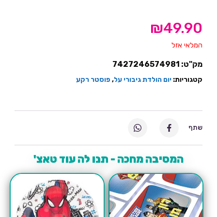
₪
49.90
המלאי אזל
מק"ט:
7427246574981
קטגוריות:
יום הולדת גיבורי על
,
פוסטר רקע
שתף
המסיבה מחכה - תנו לה עוד טאצ'